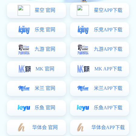
波斯光荣对决蔚山现代 亚洲
赛场巅峰之战前瞻精彩看点
与胜负走势分析
2026-07-08
1
分享
本场波斯光荣对决蔚山现代的亚洲赛场巅峰之战，被视为东
西亚足球理念与风格的一次正面碰撞。波斯光荣代表着西亚
球队一贯强调身体对抗、节奏变化与主场氛围的传统，而蔚
山现代则是东亚技术流与整体足球的杰出代表。两支球队在
历史战绩、阵容配置、战术思路以及临场应变能力上各有千
秋，使得这场比赛充满悬念与看点。本文将围绕球队整体实