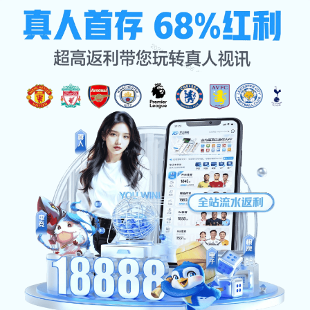
精品项目
首页
精品项目