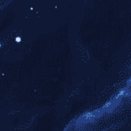
，但掘金迅速通过暂停调整，重新梳理进攻结构。
次回合都伴随着战术变化与人员针对。