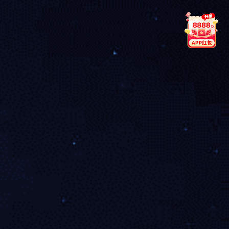
找到我们
地址
中国（上海）自由贸易试验
区临港新片区新府东路121号
7幢101室