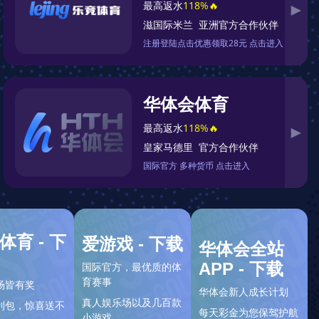
搜索
导航
了解
米兰