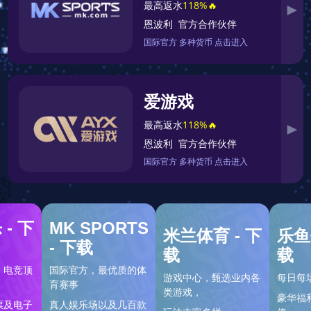
战全场回放解析巨星博弈瞬
分享
为近年季后赛中最具戏剧性与技术含量的一场对决。整场比
行力与心理韧性的全面较量。快船在阵容深度与个人单打能
性持续施压。比赛节奏数次反转，领先优势不断易主，关键
局的试探拉锯，到中段的战术博弈，再到末节的巨星对轰，
对全场回放的解析，可以清晰看到双方在攻防两端的调整思
下的决策表现。本文将从比赛走势、巨星对位、关键时刻以
，还原这场经典对决的真实脉络。