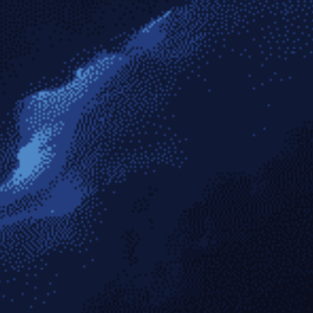
阿根廷与厄瓜多尔激战正酣，
谁能在这场南美强强对决中笑
到最后
2026-07-08
葡萄牙对决西班牙焦点之战来
袭两队核心球员谁能主宰比赛
走势
2026-07-08
英超焦点战曼城强势出击诺维
奇能否在客场制造冷门悬念全
解析
2026-07-08
王冠vs新势力巅峰对决揭示荣
耀与野心的终极较量在时代舞
台上全面爆发
2026-07-08