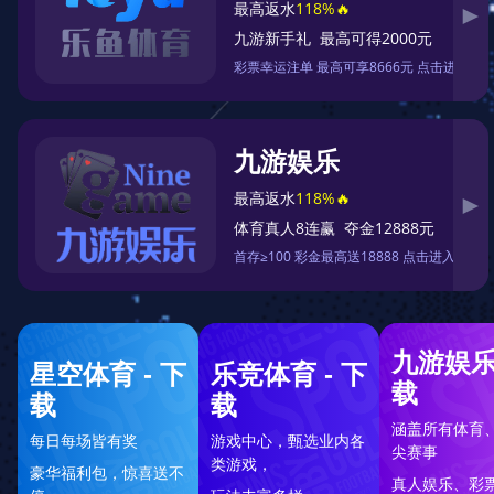
快船对决掘金抢七生死
间关键时刻走势复盘
2026-07-07
1
文章摘要的内容：快船与掘金的抢七生死战，被视
赛不仅是胜负的终极裁决，更是巨星成色、战术执
力上占据优势，而掘金则依靠体系运转与核心稳定
回合中每一次选择都可能改变系列赛的命运。从开
这场抢七几乎囊括了季后赛篮球的全部精华。通过
路，以及约基奇、莱昂纳德等核心球员在高压环境
及战术复盘四个方面，对这场生死战进行系统梳理