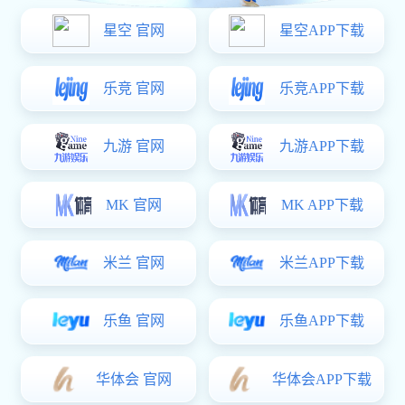
湖人vs热火总决赛巅峰对决
传奇延续与新王崛起之夜篮
球荣耀史诗篇章
2026-07-08
1
分享
文章摘要的内容：湖人对阵热火的总决赛巅峰对决，被视为
一场跨越时代的篮球史诗之战。这不仅是豪门底蕴与铁血意
志的正面碰撞，更是传奇延续与新王崛起的分水岭之夜。湖
人承载着紫金王朝的荣耀与历史，从乔治·麦肯到魔术师，再
到科比与詹姆斯，冠军血脉从未断绝；而热火则代表着新时
代的坚韧与团队精神，从“热火文化”中走出的年轻力量，渴