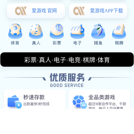
出个体与群体在时代浪潮中的选择与挣扎。荣耀是否只能由
传统守护，野心是否注定要颠覆旧秩序，在这场较量中被反
复拷问。最终，胜负不只关乎谁戴上王冠，更关乎时代将走
向何方，以及人类如何在传承与变革之间找到新的平衡。
王冠象征与根基
王冠所代表的并非单一权力，而是长期积累下来的制度、规
则与精神象征。它凝结着历史的荣光，也承载着无数前人的
牺牲与努力。
在巅峰对决中，王冠一方往往更强调稳定与秩序。他们相
信，荣耀来自传承，来自对既有体系的维护与延续。